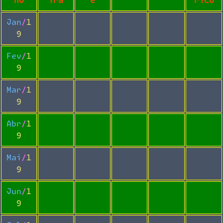
no
ira
e
rico
Jan/1
9
Fev/1
9
Mar/1
9
Abr/1
9
Mai/1
9
Jun/1
9