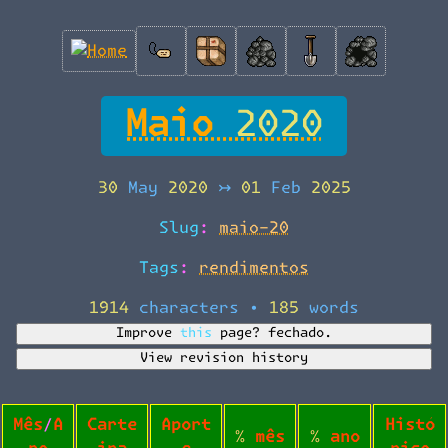
Maio 2020
30 May 2020
↣
01 Feb 2025
Slug:
maio-20
Tags:
rendimentos
1914 characters
•
185 words
Improve this page?
fechado.
View revision history
Mês/A
Carte
Aport
Histó
% mês
% ano