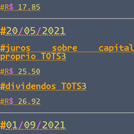
#
R$ 17,85
#
20/05/2021
#
juros sobre capital
próprio TOTS3
#
R$ 25,50
#
dividendos TOTS3
#
R$ 26,92
#
01/09/2021