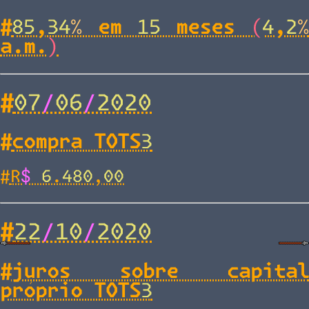
#
85,34% em 15 meses (4,2%
a.m.)
#
07/06/2020
#
compra TOTS3
#
R$ 6.480,00
#
22/10/2020
#
juros sobre capital
próprio TOTS3