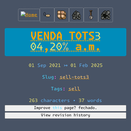
VENDA TOTS3
04,20% a.m.
01 Sep 2021
↣
01 Feb 2025
Slug:
sell-tots3
Tags:
sell
263 characters
•
37 words
Improve this page?
fechado.
View revision history