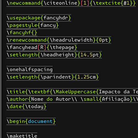
\newcommand{\citeonline}[1]{\textcite{#1}}

\usepackage{fancyhdr}

\pagestyle{fancy}

\fancyhf{}

\renewcommand{\headrulewidth}{0pt}

\fancyhead[R]{\thepage}

\setlength{\headheight}{14.5pt}

\onehalfspacing

\setlength{\parindent}{1.25cm}

\title{\textbf{\MakeUppercase{Impacto da Te
\author{Nome do Autor\\ \small{Afiliação}\
\date{\today}

\begin{document}

\maketitle
