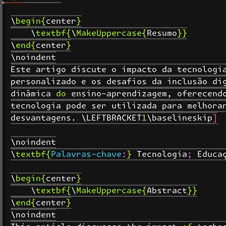
\begin{center}

    \textbf{\MakeUppercase{Resumo}}

\end{center}

\noindent

Este artigo discute o impacto da tecnologia
personalizado e os desafios da inclusão dig
dinâmica do ensino-aprendizagem, oferecendo
tecnologia pode ser utilizada para melhorar
desvantagens. \LEFTBRACKET1\baselineskip]

\noindent

\textbf{Palavras-chave:} Tecnologia; Educaç
\begin{center}

    \textbf{\MakeUppercase{Abstract}}

\end{center}

\noindent
