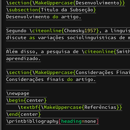
\section{\MakeUppercase{Desenvolvimento}}

\subsection{Título da Subseção}

Desenvolvimento do artigo.

Segundo \citeonline{Chomsky1957}, a linguís
discute as variações sociolinguísticas de m
Além disso, a pesquisa de \citeonline{Smith
aprendizado.

\section{\MakeUppercase{Considerações Finai
Considerações finais do artigo.

\newpage

\begin{center}

    \textbf{\MakeUppercase{Referências}}

\end{center}

\printbibliography[heading=none]
