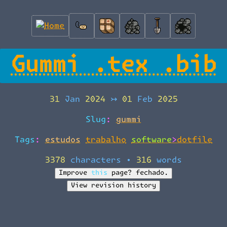
Gummi .tex .bib
31 Jan 2024
↣
01 Feb 2025
Slug:
gummi
Tags:
estudos
trabalho
software>dotfile
3378 characters
•
316 words
Improve this page?
fechado.
View revision history