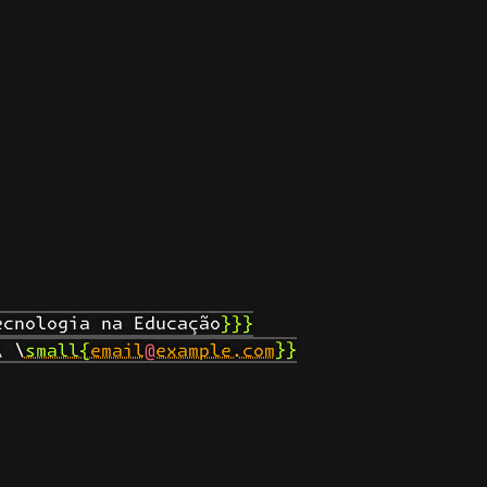
cnologia na Educação}}}

\ \
small{email@example.com
}}
