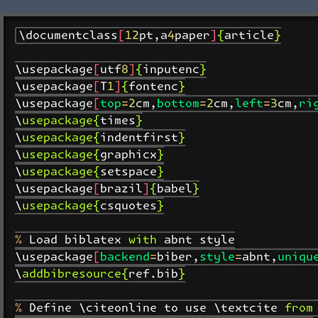
\documentclass[12pt,a4paper]{article}

\usepackage[utf8]{inputenc}

\usepackage[T1]{fontenc}

\usepackage[top=2cm,bottom=2cm,left=3cm,rig
\usepackage{times}

\usepackage{indentfirst}

\usepackage{graphicx}

\usepackage{setspace}

\usepackage[brazil]{babel}

\usepackage{csquotes}

% Load biblatex with abnt style

\usepackage[backend=biber,style=abnt,unique
\addbibresource{ref.bib}

% Define \citeonline to use \textcite from 