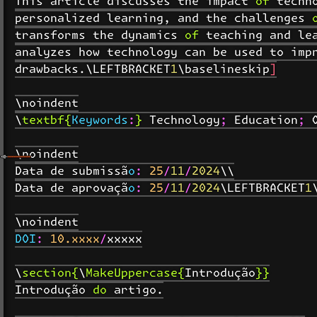
This article discusses the impact of techno
personalized learning, and the challenges o
transforms the dynamics of teaching and lea
analyzes how technology can be used to impr
drawbacks.\LEFTBRACKET1\baselineskip]

\noindent

\textbf{Keywords:} Technology; Education; O
\noindent

Data de submissão: 25/11/2024\\

Data de aprovação: 25/11/2024\LEFTBRACKET1\
\noindent

DOI: 10.xxxx/xxxxx

\section{\MakeUppercase{Introdução}}

Introdução do artigo.
