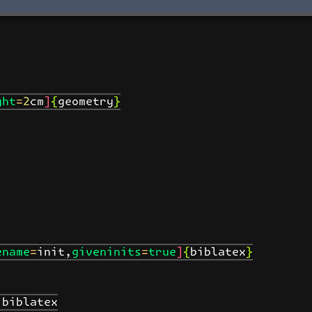
ht=2cm]{geometry}

name=init,giveninits=true]{biblatex}

biblatex
