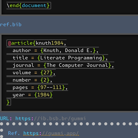
ref.bib
@article{knuth1984,

  author = {Knuth, Donald E.},

  title = {Literate Programming},

  journal = {The Computer Journal},

  volume = {27},

  number = {2},

  pages = {97--111},

  year = {1984}

URL: https://ib.bsb.br/gummi
Ref.
https://gummi.app/